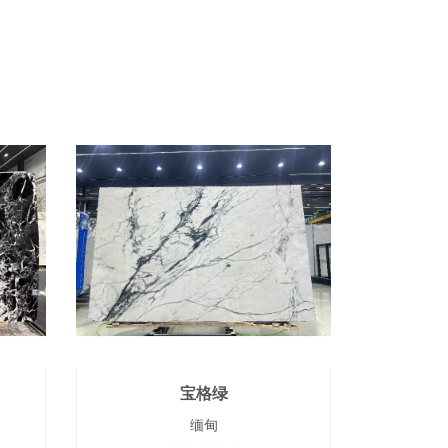
宝格绿
缅甸