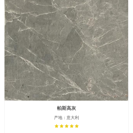
帕斯高灰
产地：意大利